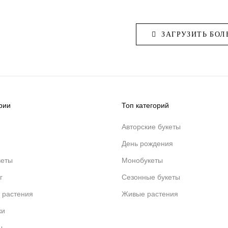
ЗАГРУЗИТЬ БОЛ
рии
Топ категорий
Авторские букеты
День рождения
веты
Монобукеты
г
Сезонные букеты
 растения
Живые растения
ки
ы