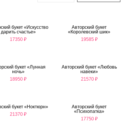
ский букет «Искусство
Авторский букет
дарить счастье»
«Королевский шик»
17350
₽
19585
₽
орский букет «Лунная
Авторский букет «Любовь
ночь»
навеки»
18950
₽
21570
₽
рский букет «Ноктюрн»
Авторский букет
«Психопатка»
21370
₽
17750
₽