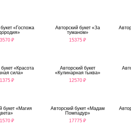
 букет «Госпожа
Авторский букет «За
Автор
дородия»
туманом»
3570
₽
15375
₽
 букет «Красота
Авторский букет
Авт
шная сила»
«Кулинарная тыква»
1375
₽
12570
₽
й букет «Магия
Авторский букет «Мадам
Авто
цвета»
Помпадур»
1570
₽
17775
₽