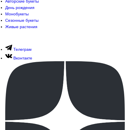
Авторские букеты
День рождения
Монобукеты
Сезонные букеты
Живые растения
Телеграм
Вконтакте