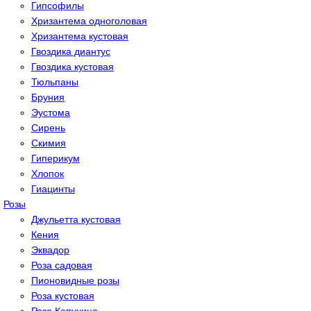
Гипсoфилы
Хризантема одноголовая
Хризантема кустовая
Гвоздика диантус
Гвоздика кустовая
Тюльпаны
Бруния
Эустома
Сирень
Скимия
Гиперикум
Хлопок
Гиацинты
Розы
Джульетта кустовая
Кения
Эквадор
Роза садовая
Пионовидные розы
Роза кустовая