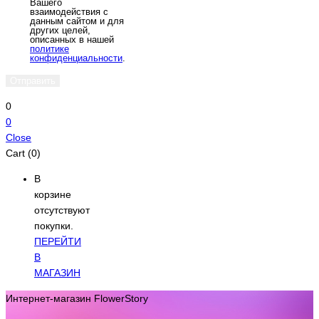
Вашего
взаимодействия с
данным сайтом и для
других целей,
описанных в нашей
политике
конфиденциальности
.
0
0
Close
Cart (0)
В
корзине
отсутствуют
покупки.
ПЕРЕЙТИ
В
МАГАЗИН
Интернет-магазин FlowerStory