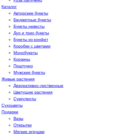
Роза Капучино
Каталог
Авторские букеты
Бюджетные букеты
Букеты невесты
Дуо и трио букеты
Букеты из конфет
Коробки с цветами
Монобукеты
Корзины
Поштучно
Мужские букеты
Живые растения
Декоративно-лиственные
Цветущие растения
Суккуленты
Сухоцветы
Подарки
Вазы
Открытки
Мягкие игрушки