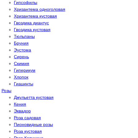
Гипсoфилы
Хризантема одноголовая
Хризантема кустовая
Гвоздика диантус
Гвоздика кустовая
Тюльпаны
Бруния
Эустома
Сирень
Скимия
Гиперикум
Хлопок
Гиацинты
Розы
Джульетта кустовая
Кения
Эквадор
Роза садовая
Пионовидные розы
Роза кустовая