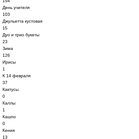
154
День учителя
103
Джульетта кустовая
15
Дуо и трио букеты
23
Зима
126
Ирисы
1
К 14 февраля
37
Кактусы
0
Каллы
1
Кашпо
0
Кения
13