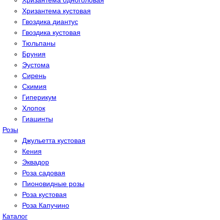
Хризантема одноголовая
Хризантема кустовая
Гвоздика диантус
Гвоздика кустовая
Тюльпаны
Бруния
Эустома
Сирень
Скимия
Гиперикум
Хлопок
Гиацинты
Розы
Джульетта кустовая
Кения
Эквадор
Роза садовая
Пионовидные розы
Роза кустовая
Роза Капучино
Каталог