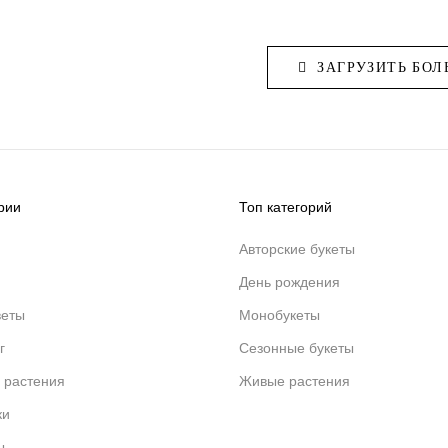
ЗАГРУЗИТЬ БОЛ
рии
Топ категорий
Авторские букеты
День рождения
веты
Монобукеты
г
Сезонные букеты
 растения
Живые растения
ки
ы