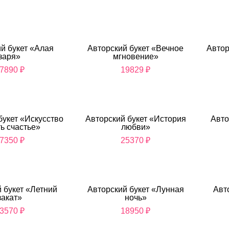
й букет «Алая
Авторский букет «Вечное
Автор
заря»
мгновение»
7890
₽
19829
₽
букет «Искусство
Авторский букет «История
Авто
ь счастье»
любви»
7350
₽
25370
₽
 букет «Летний
Авторский букет «Лунная
Авт
закат»
ночь»
3570
₽
18950
₽