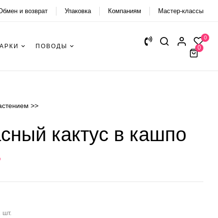
Обмен и возврат
Упаковка
Компаниям
Мастер-классы
0
АРКИ
ПОВОДЫ
0
растением >>
сный кактус в кашпо
₽
 шт.