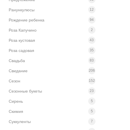
Ранункулюсы
12
Рождение ребенка
94
Роза Капучино
2
Роза кустовая
43
Роза садовая
35
Свадьба
83
Свидание
206
Сезон
152
Сезонные букеты
23
Сирень
5
Скимия
5
Суккуленты
7