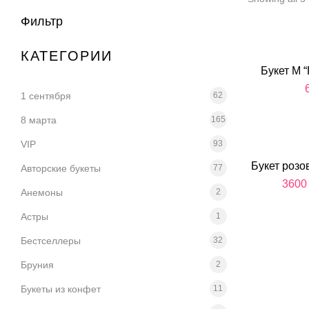
Фильтр
КАТЕГОРИИ
Букет M 
1 сентября
62
8 марта
165
VIP
93
Букет розо
Авторские букеты
77
360
Анемоны
2
Астры
1
Бестселлеры
32
Бруния
2
Букеты из конфет
11