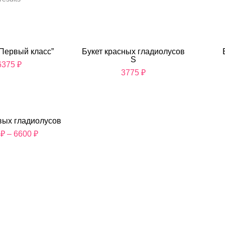
“Первый класс”
Букет красных гладиолусов
S
6375
₽
3775
₽
вых гладиолусов
0
₽
–
6600
₽