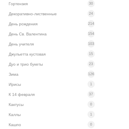
Гортензия
30
Декоративно-лиственные
24
День рождения
214
День Св. Валентина
154
День учителя
103
Джульетта кустовая
15
Дуо и трио букеты
23
Зима
126
Ирисы
1
К 14 февраля
37
Кактусы
0
Каллы
1
Кашпо
0