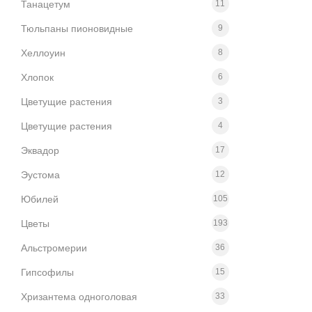
Танацетум
11
Тюльпаны пионовидные
9
Хеллоуин
8
Хлопок
6
Цветущие растения
3
Цветущие растения
4
Эквадор
17
Эустома
12
Юбилей
105
Цветы
193
Альстромерии
36
Гипсoфилы
15
Хризантема одноголовая
33