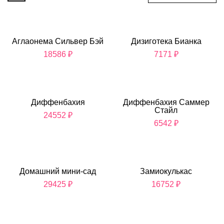
Аглаонема Сильвер Бэй
Дизиготека Бианка
18586
₽
7171
₽
Диффенбахия
Диффенбахия Саммер
Стайл
24552
₽
6542
₽
Домашний мини-сад
Замиокулькас
29425
₽
16752
₽