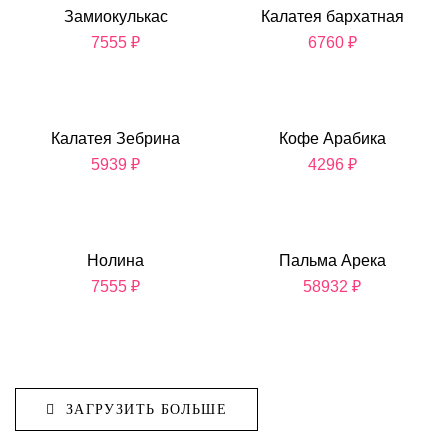
Замиокулькас
Калатея бархатная
7555
₽
6760
₽
Калатея Зебрина
Кофе Арабика
5939
₽
4296
₽
Нолина
Пальма Арека
7555
₽
58932
₽
ЗАГРУЗИТЬ БОЛЬШЕ