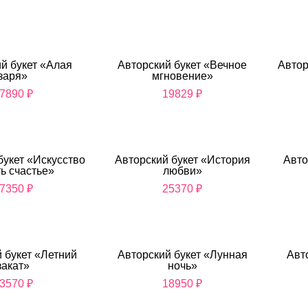
й букет «Алая
Авторский букет «Вечное
Автор
заря»
мгновение»
7890
₽
19829
₽
букет «Искусство
Авторский букет «История
Авто
ь счастье»
любви»
7350
₽
25370
₽
 букет «Летний
Авторский букет «Лунная
Авт
закат»
ночь»
3570
₽
18950
₽