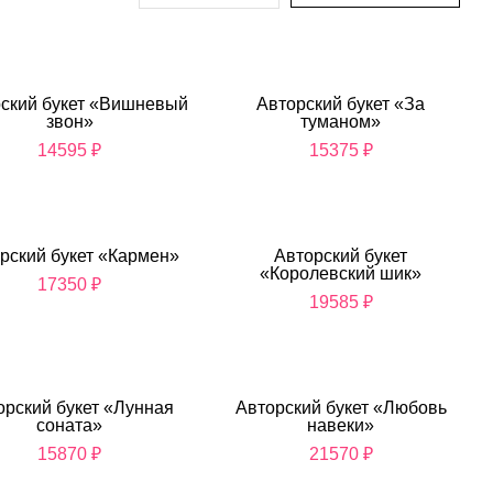
ский букет «Вишневый
Авторский букет «За
звон»
туманом»
14595
₽
15375
₽
рский букет «Кармен»
Авторский букет
«Королевский шик»
17350
₽
19585
₽
орский букет «Лунная
Авторский букет «Любовь
соната»
навеки»
15870
₽
21570
₽