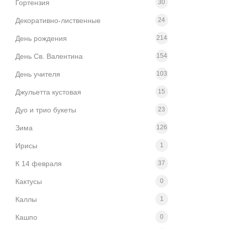
Гортензия
30
Декоративно-лиственные
24
День рождения
214
День Св. Валентина
154
День учителя
103
Джульетта кустовая
15
Дуо и трио букеты
23
Зима
126
Ирисы
1
К 14 февраля
37
Кактусы
0
Каллы
1
Кашпо
0