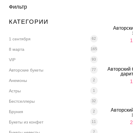
Фильтр
КАТЕГОРИИ
Авторски
1 сентября
62
1
8 марта
165
VIP
93
Авторский 
Авторские букеты
77
дарит
Анемоны
2
1
Астры
1
Бестселлеры
32
Авторский
Бруния
2
Букеты из конфет
11
2
Букеты невесты
7