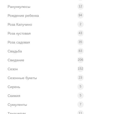
Ранункулюсы
12
Рождение ребенка
94
Роза Капучино
2
Роза кустовая
43
Роза садовая
35
Свадьба
83
Свидание
206
Сезон
152
Сезонные букеты
23
Сирень
5
Скимия
5
Суккуленты
7
Танацетум
11