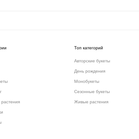
рии
Топ категорий
Авторские букеты
День рождения
веты
Монобукеты
г
Сезонные букеты
 растения
Живые растения
ки
ы