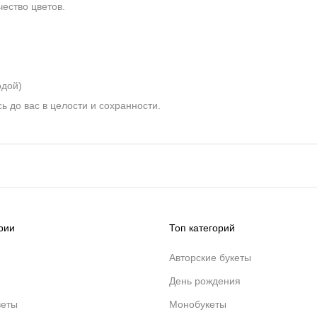
чество цветов.
одой)
ь до вас в целости и сохранности.
рии
Топ категорий
Авторские букеты
День рождения
веты
Монобукеты