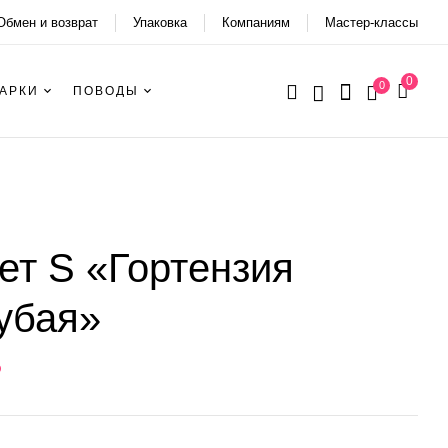
Обмен и возврат
Упаковка
Компаниям
Мастер-классы
0
0
АРКИ
ПОВОДЫ
ет S «Гортензия
убая»
₽