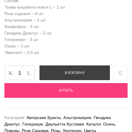
Состав:
Тыква кукурбита макси L – 1 шт
Роза садовая – 8 шт
Альстромерия – 5 шт
Книфофия – 6 шт
Гвоздика Диантус – 5 шт
Гиперикум – 3 шт
Оазис – 1 шт
Эвкалипт – 0,5 шт
В КОРЗИНУ
КУПИТЬ
Категорий:
Авторские Букеты
,
Альстромерии
,
Гвоздика
Диантус
,
Гиперикум
,
Джульетта Кустовая
,
Каталог
,
Осень
,
Поводы
,
Роза Садовая
,
Розы
,
Хеллоуин
,
Цветы