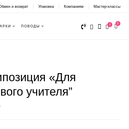
Обмен и возврат
Упаковка
Компаниям
Мастер-классы
0
0
АРКИ
ПОВОДЫ
мпозиция «Для
вого учителя”
₽