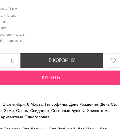
а – 3 шт.
 – 3 шт.
 шт.
 шт.
асная – 1 шт.
 без аромата.
В КОРЗИНУ
КУПИТЬ
й:
1 Сентября
,
8 Марта
,
Гипсoфилы
,
День Рождения
,
День Св.
а
,
Зима
,
Осень
,
Свидание
,
Сезонные Букеты
,
Хризантема
,
Хризантема Одноголовая