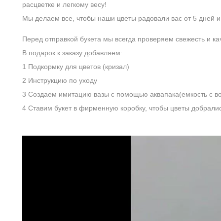
расцветке и легкому весу!
Мы делаем все, чтобы наши цветы радовали вас от 5 дней и
Перед отправкой букета мы всегда проверяем свежесть и ка
В подарок к заказу добавляем:
1 Подкормку для цветов (кризал)
2 Инструкцию по уходу
3 Создаем имитацию вазы с помощью аквапака(емкость с в
4 Ставим букет в фирменную коробку, чтобы цветы добралис