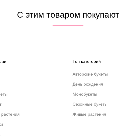
С этим товаром покупают
рии
Топ категорий
Авторские букеты
День рождения
веты
Монобукеты
г
Сезонные букеты
 растения
Живые растения
ки
ы