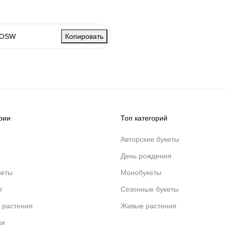
Копировать
рии
Топ категорий
Авторские букеты
День рождения
веты
Монобукеты
г
Сезонные букеты
 растения
Живые растения
ки