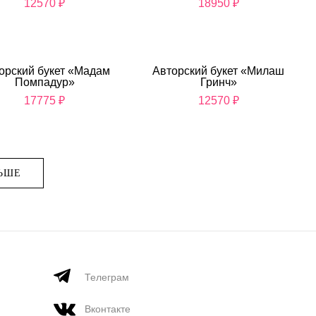
12570
₽
18950
₽
орский букет «Мадам
Авторский букет «Милаш
Помпадур»
Гринч»
17775
₽
12570
₽
ЬШЕ
Телеграм
Вконтакте