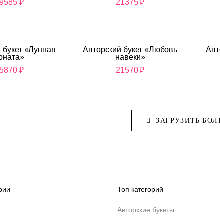
9585
₽
21375
₽
 букет «Лунная
Авторский букет «Любовь
Авт
оната»
навеки»
5870
₽
21570
₽
ЗАГРУЗИТЬ БОЛ
рии
Топ категорий
Авторские букеты