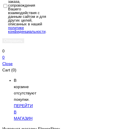
заказа,
сопровождения
Вашего
взаимодействия с
данным сайтом и для
других целей,
описанных в нашей
политике
конфиденциальности
.
0
0
Close
Cart (0)
В
корзине
отсутствуют
покупки.
ПЕРЕЙТИ
В
МАГАЗИН
Интернет-магазин FlowerStory