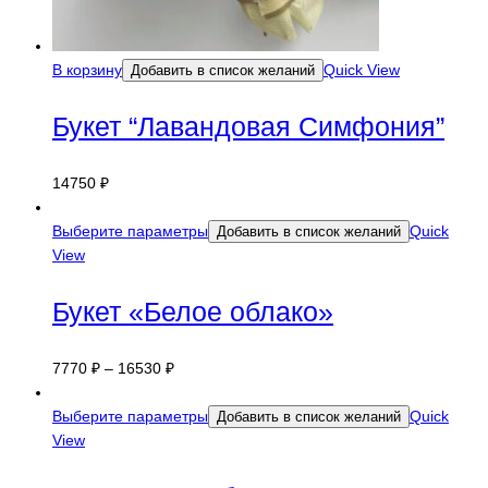
В корзину
Quick View
Добавить в список желаний
Букет “Лавандовая Симфония”
14750
₽
Выберите параметры
Quick
Добавить в список желаний
View
Букет «Белое облако»
7770
₽
–
16530
₽
Выберите параметры
Quick
Добавить в список желаний
View