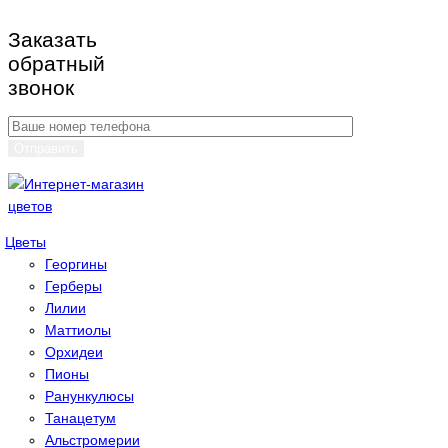
Заказать
обратный
звонок
Цветы
Георгины
Герберы
Лилии
Маттиолы
Орхидеи
Пионы
Ранункулюсы
Танацетум
Альстромерии