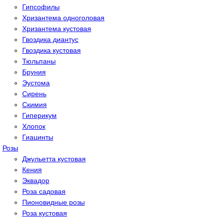
Гипсoфилы
Хризантема одноголовая
Хризантема кустовая
Гвоздика диантус
Гвоздика кустовая
Тюльпаны
Бруния
Эустома
Сирень
Скимия
Гиперикум
Хлопок
Гиацинты
Розы
Джульетта кустовая
Кения
Эквадор
Роза садовая
Пионовидные розы
Роза кустовая