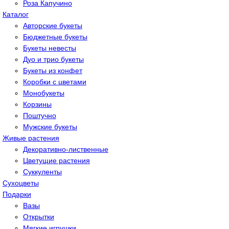
Роза Капучино
Каталог
Авторские букеты
Бюджетные букеты
Букеты невесты
Дуо и трио букеты
Букеты из конфет
Коробки с цветами
Монобукеты
Корзины
Поштучно
Мужские букеты
Живые растения
Декоративно-лиственные
Цветущие растения
Суккуленты
Сухоцветы
Подарки
Вазы
Открытки
Мягкие игрушки