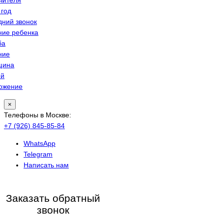
 год
дний звонок
ние ребенка
ба
ние
щина
ей
ожение
×
Телефоны в Москве:
+7 (926) 845-85-84
WhatsApp
Telegram
Написать нам
Заказать обратный
звонок