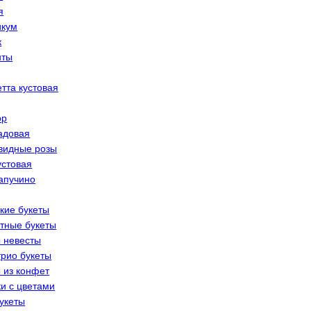
я
икум
к
нты
тта кустовая
ор
адовая
видные розы
устовая
апучино
кие букеты
тные букеты
 невесты
трио букеты
 из конфет
и с цветами
укеты