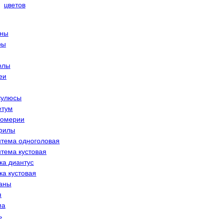
ины
ры
олы
еи
кулюсы
етум
ромерии
филы
нтема одноголовая
тема кустовая
ка диантус
ка кустовая
аны
я
ма
ь