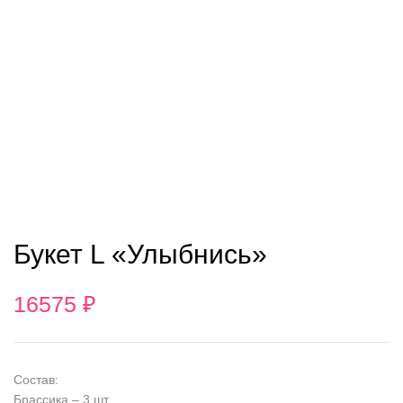
Букет L «Улыбнись»
16575
₽
Состав:
Брассика – 3 шт.