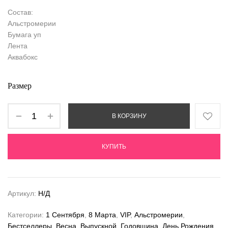
Состав:
Альстромерии
Бумага уп
Лента
Аквабокс
Размер
В КОРЗИНУ
КУПИТЬ
Артикул:
Н/Д
Категории:
1 Сентября
,
8 Марта
,
VIP
,
Альстромерии
,
Бестселлеры
,
Весна
,
Выпускной
,
Годовщина
,
День Рождения
,